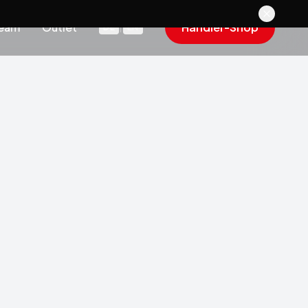
eam
Outlet
Händler-Shop
DE
|
EN