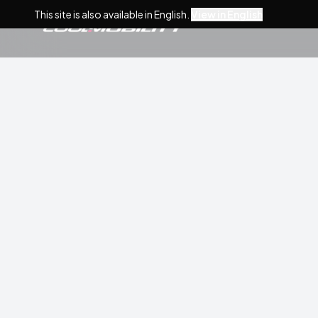
This site is also available in English.
View in English