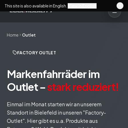
This site is also available in English.
View in English
Home
Outlet
FACTORY OUTLET
Markenfahrräder im
Outlet –
stark reduziert!
Einmal im Monat starten wir an unserem
Standort in Bielefeld in unseren "Factory-
Outlet". Hier gibt es u.a. Produkte aus