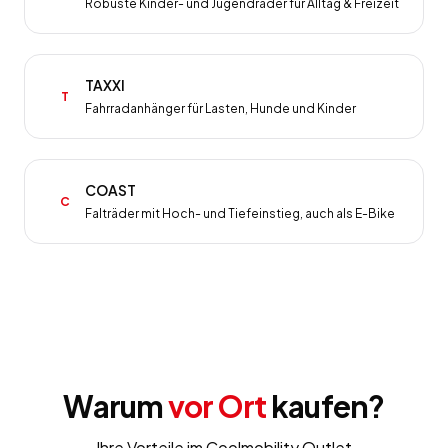
Robuste Kinder- und Jugendräder für Alltag & Freizeit
TAXXI
T
Fahrradanhänger für Lasten, Hunde und Kinder
COAST
C
Falträder mit Hoch- und Tiefeinstieg, auch als E-Bike
Warum
vor Ort
kaufen?
Ihre Vorteile im Coolmobility Outlet