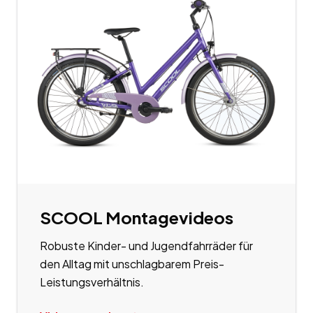
SCOOL Montagevideos
Robuste Kinder- und Jugendfahrräder für
den Alltag mit unschlagbarem Preis-
Leistungsverhältnis.