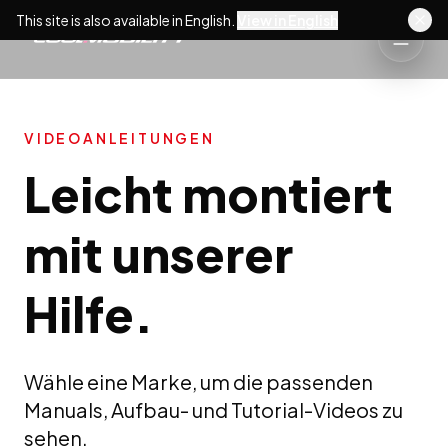
This site is also available in English.
View in English
VIDEOANLEITUNGEN
Leicht montiert
mit unserer
Hilfe.
Wähle eine Marke, um die passenden
Manuals, Aufbau- und Tutorial-Videos zu
sehen.