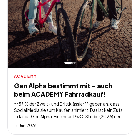
ACADEMY
Gen Alpha bestimmt mit – auch
beim ACADEMY Fahrradkauf!
**57 % der Zweit- und Drittklässler** geben an, dass
Social Media sie zum Kaufen animiert. Das ist kein Zufall
– das ist Gen Alpha. Eine neue PwC-Studie (2026) nennt
sie die *"youngest chief influence officers"*: Und bei
15. Juni 2026
den Pre-Teens ist es noch weitreichender: 89 % der 12–
14-Jährigen besitzen ein Smartphone, 86 % verdienen