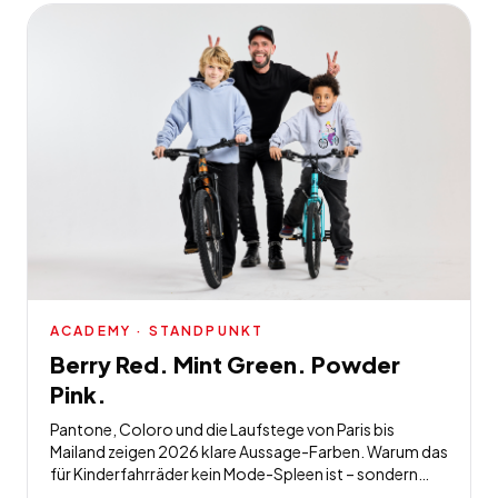
"eigenes Geld" - aka Taschengeld, und sie sind längst in
die Kaufentscheidungen ihrer Familien involviert. Für
uns bei Coolmobility ist das keine Überraschung – aber
eine Bestätigung.
ACADEMY
· STANDPUNKT
Berry Red. Mint Green. Powder
Pink.
Pantone, Coloro und die Laufstege von Paris bis
Mailand zeigen 2026 klare Aussage-Farben. Warum das
für Kinderfahrräder kein Mode-Spleen ist – sondern
Zielgruppen-Verständnis.